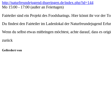
http://naturfreundejugend-thueringen.de/index.php?id=144
Mo 15:00 - 17:00 (außer an Feiertagen)
Fairteiler sind ein Projekt des Foodsharings. Hier könnt ihr vor der 
Du findest den Fairteiler im Ladenlokal der Naturfreundejugend Erfur
Wenn du selbst etwas mitbringen möchtest, achte darauf, dass es orig
zurück
Gefördert von
Realisierung durch